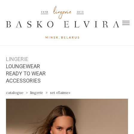
HOME
CATALOGUE
CONTACTS
LINGERIE
LOUNGEWEAR
READY TO WEAR
ACCESSORIES
catalogue
>
lingerie
>
set «flaime»