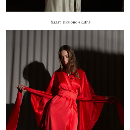
Халат-кимоно «Ruth»