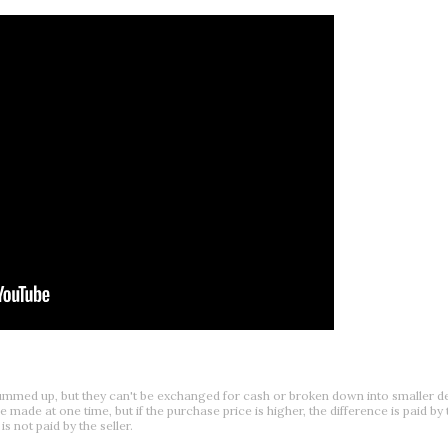
 summed up, but they can't be exchanged for cash or broken down into smaller 
 made at one time, but if the purchase price is higher, the difference is paid by t
is not paid by the seller.