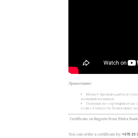
Примечание:
Может производиться сумми
меньший номинал.
Покупки по сертификатам с
если стоимость белья ниже ук
Certificate on lingerie from Elvira Bask
You can order a certificate by:
+375 33 