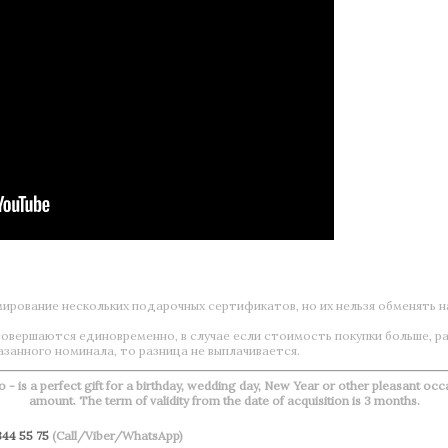
рование нескольких подарочных сертификатов, но их нельзя обменять н
овершаются единовременно, в случае если стоимость покупки больше, р
азанного номинала, то разница не выплачивается.
o - is a perfect gift for a birthday, wedding day, New Year or other pleasant occ
amount. The term of validity from the date of acquisition is 3 months.
344 55 75
(Call/Viber/WhatsApp)