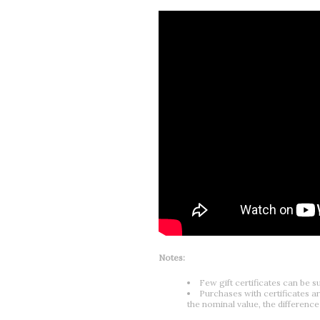
Notes:
Few gift certificates can be
Purchases with certificates are
the nominal value, the difference 