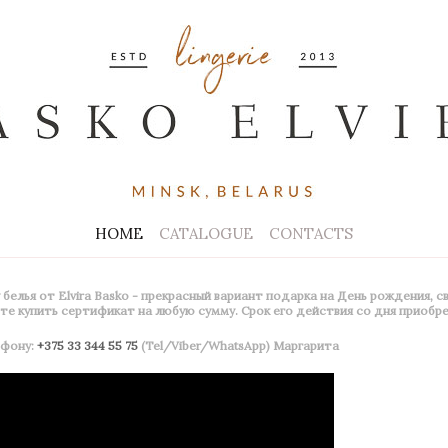
HOME
CATALOGUE
CONTACTS
елья от Elvira Basko - прекрасный вариант подарка на День рождения, с
е купить сертификат на любую сумму. Срок его действия со дня приобре
ефону:
+375 33 344 55 75
(Tel/Viber/WhatsApp) Маргарита